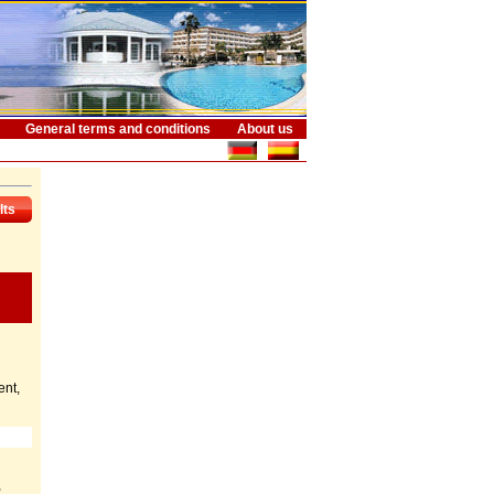
General terms and conditions
About us
lts
ent,
,