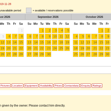
019-11-28
unavailable period
= available / reservations possible
ust
2026
September
2026
October
2026
We
Th
Fr
Sa
Su
Mo
Tu
We
Th
Fr
Sa
Su
Mo
Tu
We
Th
Fr
1
1
2
3
4
5
1
2
5
6
7
8
6
7
8
9
10
11
12
4
5
6
7
8
9
12
13
14
15
13
14
15
16
17
18
19
11
12
13
14
15
16
19
20
21
22
20
21
22
23
24
25
26
18
19
20
21
22
23
26
27
28
29
27
28
29
30
25
26
27
28
29
30
Pictures
Location
Equipment
Availability
Prices
Contactdata
Enquiry
Ratings
 given by the owner. Please contact him directly.