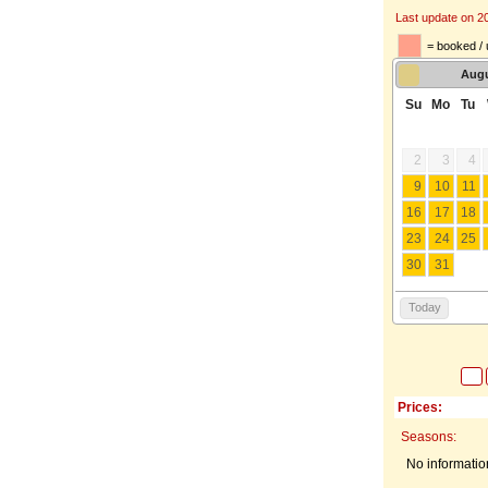
Last update on 2
= booked / 
Aug
Su
Mo
Tu
2
3
4
9
10
11
16
17
18
23
24
25
30
31
Today
Prices:
Seasons:
No information