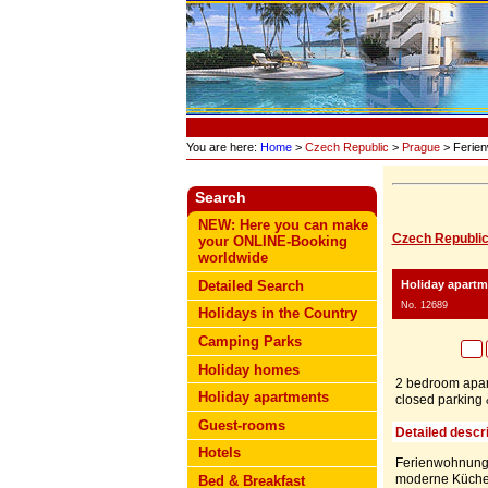
You are here:
Home
>
Czech Republic
>
Prague
> Ferie
Search
NEW: Here you can make
Czech Republi
your ONLINE-Booking
worldwide
Holiday apart
Detailed Search
No. 12689
Holidays in the Country
Camping Parks
Holiday homes
2 bedroom apart
Holiday apartments
closed parking 
Guest-rooms
Detailed descri
Hotels
Ferienwohnung L
moderne Küche m
Bed & Breakfast