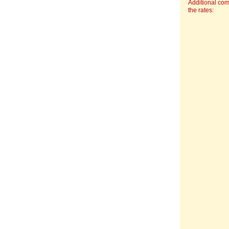
Additional co
the rates: