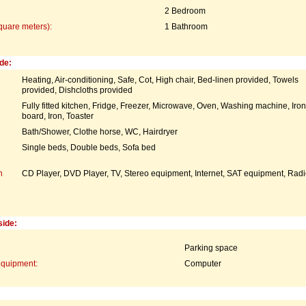
2 Bedroom
quare meters):
1 Bathroom
de:
Heating, Air-conditioning, Safe, Cot, High chair, Bed-linen provided, Towels
provided, Dishcloths provided
Fully fitted kitchen, Fridge, Freezer, Microwave, Oven, Washing machine, Iro
board, Iron, Toaster
Bath/Shower, Clothe horse, WC, Hairdryer
Single beds, Double beds, Sofa bed
n
CD Player, DVD Player, TV, Stereo equipment, Internet, SAT equipment, Radi
side:
Parking space
equipment:
Computer