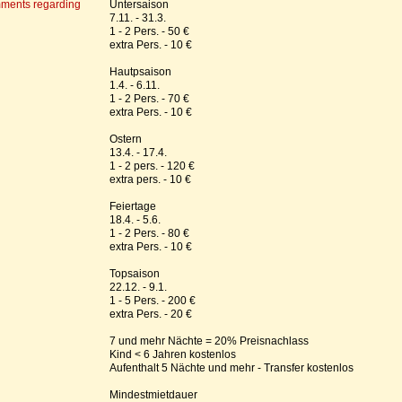
mments regarding
Untersaison
7.11. - 31.3.
1 - 2 Pers. - 50 €
extra Pers. - 10 €
Hautpsaison
1.4. - 6.11.
1 - 2 Pers. - 70 €
extra Pers. - 10 €
Ostern
13.4. - 17.4.
1 - 2 pers. - 120 €
extra pers. - 10 €
Feiertage
18.4. - 5.6.
1 - 2 Pers. - 80 €
extra Pers. - 10 €
Topsaison
22.12. - 9.1.
1 - 5 Pers. - 200 €
extra Pers. - 20 €
7 und mehr Nächte = 20% Preisnachlass
Kind ˂ 6 Jahren kostenlos
Aufenthalt 5 Nächte und mehr - Transfer kostenlos
Mindestmietdauer