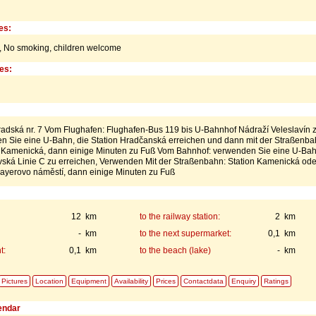
es:
,
No smoking,
children welcome
ies:
adská nr. 7 Vom Flughafen: Flughafen-Bus 119 bis U-Bahnhof Nádraží Veleslavín 
en Sie eine U-Bahn, die Station Hradčanská erreichen und dann mit der Straßenb
ion Kamenická, dann einige Minuten zu Fuß Vom Bahnhof: verwenden Sie eine U-Bah
avská Linie C zu erreichen, Verwenden Mit der Straßenbahn: Station Kamenická ode
mayerovo náměstí, dann einige Minuten zu Fuß
12 km
to the railway station:
2 km
- km
to the next supermarket:
0,1 km
t:
0,1 km
to the beach (lake)
- km
Pictures
Location
Equipment
Availability
Prices
Contactdata
Enquiry
Ratings
lendar