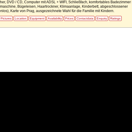
eher, DVD / CD, Computer mit ADSL + WIFI, Schließfach, komfortables Badezimmer 
aschine, Bügeleisen, Haartrockner, Klimaanlage, Kinderbett, abgeschlossener
enlos), Karte von Prag, ausgezeichnete Wahl für die Familie mit Kindern.
Pictures
Location
Equipment
Availability
Prices
Contactdata
Enquiry
Ratings