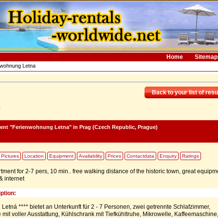
Home
Sitemap
nwohnung Letna
Back to your list of resu
c
ment "Ferienwohnung Letna"
in Prag (Czech Republic, Prague)
Pictures
Location
Equipment
Availability
Prices
Contactdata
Enquiry
Ratings
ment for 2-7 pers, 10 min.. free walking distance of the historic town, great equipm
& internet
ption:
etná **** bietet an Unterkunft für 2 - 7 Personen, zwei getrennte Schlafzimmer,
it voller Ausstattung, Kühlschrank mit Tiefkühltruhe, Mikrowelle, Kaffeemaschine