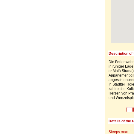
Description of 
Die Ferienwohnu
in ruhiger Lage
or Malá Strana) 
Appartement gibt
abgeschlossene
In Stadtteil Ho
zahlreiche Kult
Herzen von Prag
und Wenzelspla
Details of the 
Sleeps max.: