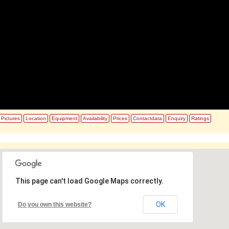
Pictures
Location
Equipment
Availability
Prices
Contactdata
Enquiry
Ratings
This page can't load Google Maps correctly.
OK
Do you own this website?