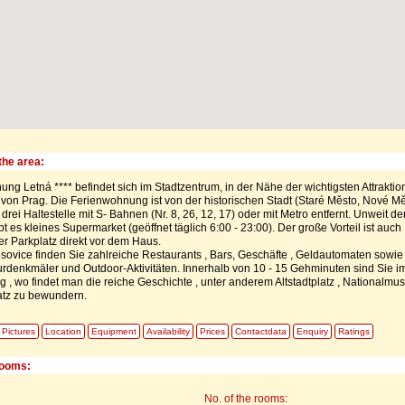
the area:
ng Letná **** befindet sich im Stadtzentrum, in der Nähe der wichtigsten Attraktio
 von Prag. Die Ferienwohnung ist von der historischen Stadt (Staré Město, Nové M
drei Haltestelle mit S- Bahnen (Nr. 8, 26, 12, 17) oder mit Metro entfernt. Unweit d
 es kleines Supermarket (geöffnet täglich 6:00 - 23:00). Der große Vorteil ist auch
r Parkplatz direkt vor dem Haus.
lesovice finden Sie zahlreiche Restaurants , Bars, Geschäfte , Geldautomaten sowie
urdenkmäler und Outdoor-Aktivitäten. Innerhalb von 10 - 15 Gehminuten sind Sie i
 , wo findet man die reiche Geschichte , unter anderem Altstadtplatz , Nationalm
tz zu bewundern.
Pictures
Location
Equipment
Availability
Prices
Contactdata
Enquiry
Ratings
rooms:
No. of the rooms: